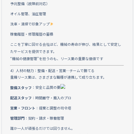
予兆整備（故障前対応）
オイル管理、油圧管理
洗車・清掃で印象アップ
稼働履歴・修理履歴の蓄積
ここを丁寧に回せる会社ほど、機械の寿命が伸び、結果として安定し
たサービスを提供できます。
“機械の健康管理”を担うのも、リース業の重要な価値です
4）人材の魅力：整備・配送・営業…チームで勝てる
重機リース業は、さまざまな職種が連携して成り立ちます。
：安全と品質の要
整備スタッフ
配送スタッフ
：時間厳守・搬入のプロ
営業・フロント
：提案と調整の司令塔
管理部門
：契約・請求・稼働管理
誰か一人が頑張るだけでは回りません。