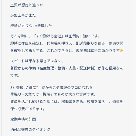
土質が想定と違った
追加工事が出た
機械が足りない/故障した
そんな時に、「すぐ動ける会社」は圧倒的に強いです。
即時に在庫を確認し、代替機を押さえ、配送段取りを組み、整備状態
を確認して搬入する。これができると、現場側は本当に助かります
スピードは単なる早さではなく、
普段からの準備（在庫管理・整備・人員・配送体制）が作る信用
なん
です。
3）機械は“資産”。だからこそ管理のプロになれる
重機リース業では、機械そのものが大きな資産です。
資産を活かし続けるためには、稼働率を高め、故障を減らし、価値を
保つ必要があります。
定期点検の計画
消耗品交換のタイミング