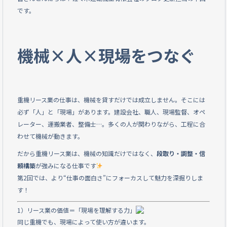
c
e
です。
e
b
機械×人×現場をつなぐ
o
o
k
重機リース業の仕事は、機械を貸すだけでは成立しません。そこには
必ず「人」と「現場」があります。建設会社、職人、現場監督、オペ
レーター、運搬業者、整備士…。多くの人が関わりながら、工程に合
わせて機械が動きます。
だから重機リース業は、機械の知識だけではなく、
段取り・調整・信
頼構築
が強みになる仕事です
第2回では、より“仕事の面白さ”にフォーカスして魅力を深掘りしま
す！
1）リース業の価値＝「現場を理解する力」
同じ重機でも、現場によって使い方が違います。