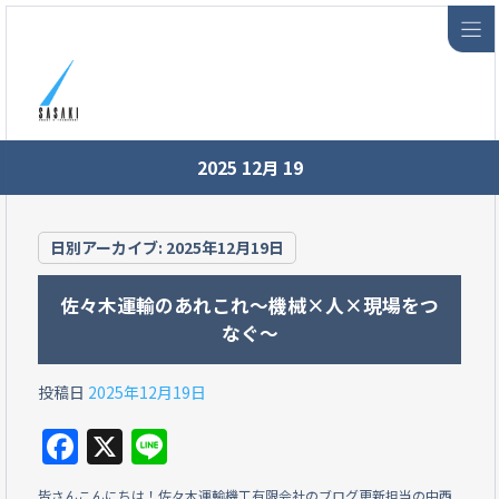
2025 12月 19
日別アーカイブ:
2025年12月19日
佐々木運輸のあれこれ～機械×人×現場をつ
なぐ～
投稿日
2025年12月19日
F
X
Li
a
n
皆さんこんにちは！佐々木運輸機工有限会社のブログ更新担当の中西