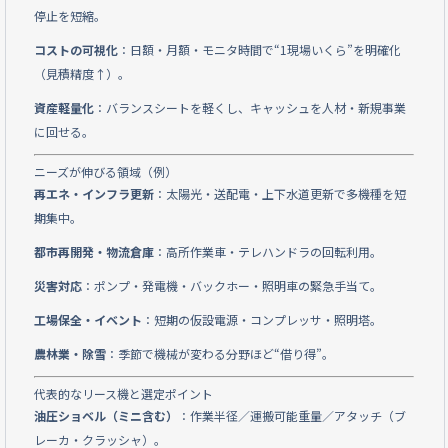
停止を短縮。
コストの可視化
：日額・月額・モニタ時間で“1現場いくら”を明確化
（見積精度↑）。
資産軽量化
：バランスシートを軽くし、キャッシュを人材・新規事業
に回せる。
ニーズが伸びる領域（例）
再エネ・インフラ更新
：太陽光・送配電・上下水道更新で多機種を短
期集中。
都市再開発・物流倉庫
：高所作業車・テレハンドラの回転利用。
災害対応
：ポンプ・発電機・バックホー・照明車の緊急手当て。
工場保全・イベント
：短期の仮設電源・コンプレッサ・照明塔。
農林業・除雪
：季節で機械が変わる分野ほど“借り得”。
代表的なリース機と選定ポイント
油圧ショベル（ミニ含む）
：作業半径／運搬可能重量／アタッチ（ブ
レーカ・クラッシャ）。