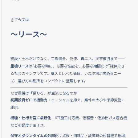
e
b
さて今回は
o
～リース～
o
k
建設・土木だけでなく、工場保全、物流、再エネ、災害復旧まで——
重機リース
は“必要な時に、必要な性能を、必要な期間だけ”確保でき
る社会のインフラです。購入と比べた価値、いま現場が求めるニー
ズ、選び方の勘所をコンパクトに整理します。
なぜ重機は「借りる」が主流になるのか
初期投資ゼロで機動力
：イニシャルを抑え、案件の大小や季節変動に
即応。
機種・仕様を常に最新化
：ICT施工対応機、低騒音・低排出ガス適合機
などを都度チョイス。
保守とダウンタイムの外部化
：点検・消耗品・故障時の代替機で現場