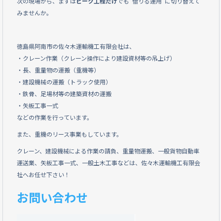
次の現場から、まずは
ピーク工程だけ
でも“借りる運用”に切り替えて
みませんか。
徳島県阿南市の佐々木運輸機工有限会社は、
・クレーン作業（クレーン操作により建設資材等の吊上げ）
・長、重量物の運搬（重機等）
・建設機械の運搬（トラック使用）
・鉄骨、足場材等の建築資材の運搬
・矢板工事一式
などの作業を行っています。
また、重機のリース事業もしています。
クレーン、建設機械による作業の請負、重量物運搬、一般貨物自動車
運送業、矢板工事一式、一般土木工事などは、佐々木運輸機工有限会
社へお任せ下さい！
お問い合わせ