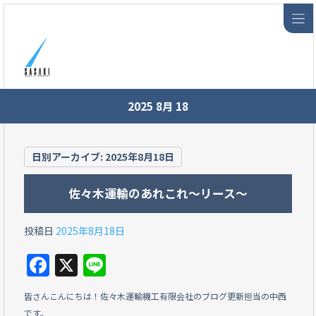
2025 8月 18
日別アーカイブ:
2025年8月18日
佐々木運輸のあれこれ～リース～
投稿日
2025年8月18日
F
X
Li
a
n
皆さんこんにちは！佐々木運輸機工有限会社のブログ更新担当の中西
c
e
です。