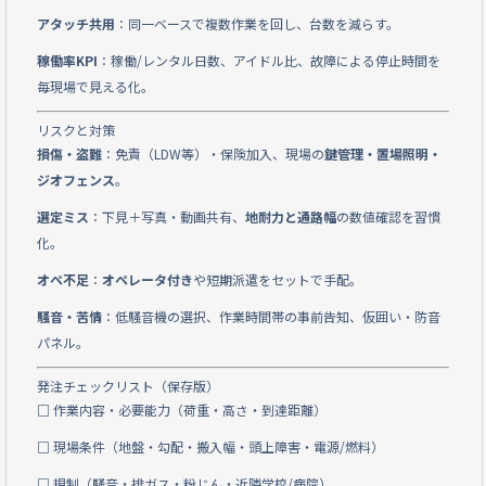
アタッチ共用
：同一ベースで複数作業を回し、台数を減らす。
稼働率KPI
：稼働/レンタル日数、アイドル比、故障による停止時間を
毎現場で見える化。
リスクと対策
損傷・盗難
：免責（LDW等）・保険加入、現場の
鍵管理・置場照明・
ジオフェンス
。
選定ミス
：下見＋写真・動画共有、
地耐力と通路幅
の数値確認を習慣
化。
オペ不足
：
オペレータ付き
や短期派遣をセットで手配。
騒音・苦情
：低騒音機の選択、作業時間帯の事前告知、仮囲い・防音
パネル。
発注チェックリスト（保存版）
□ 作業内容・必要能力（荷重・高さ・到達距離）
□ 現場条件（地盤・勾配・搬入幅・頭上障害・電源/燃料）
□ 規制（騒音・排ガス・粉じん・近隣学校/病院）