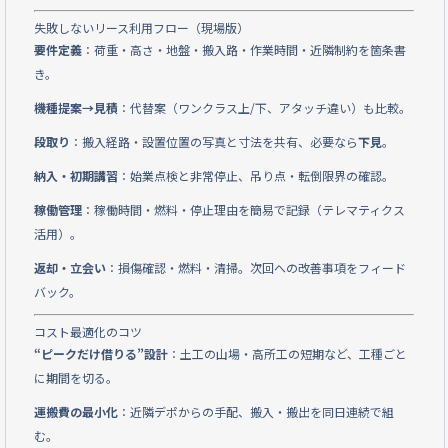
失敗しないリース利用フロー（現場版）
要件定義
：荷重・高さ・地盤・搬入路・作業時間・近隣制約を箇条書
き。
機種提案→見積
：代替案（ワンクラス上/下、アタッチ違い）も比較。
段取り
：搬入経路・設置位置の写真と寸法を共有、必要なら
下見
。
納入・初期講習
：始業点検と非常停止、吊り点・転倒限界の確認。
稼働管理
：稼働時間・燃料・停止理由を簡易で記録（テレマティクス
活用）。
返却・立会い
：損傷確認・燃料・清掃。次回への改善事項をフィード
バック。
コスト最適化のコツ
“ピークだけ借りる”設計
：土工の山場・高所工の短期など、工種ごと
に期間を切る。
運搬費の最小化
：近隣デポからの手配、搬入・搬出を同日連続で組
む。