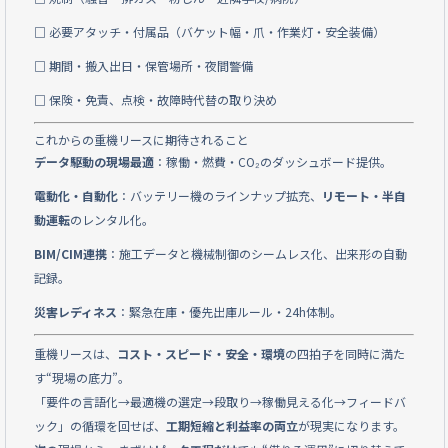
□ 必要アタッチ・付属品（バケット幅・爪・作業灯・安全装備）
□ 期間・搬入出日・保管場所・夜間警備
□ 保険・免責、点検・故障時代替の取り決め
これからの重機リースに期待されること
データ駆動の現場最適
：稼働・燃費・CO₂のダッシュボード提供。
電動化・自動化
：バッテリー機のラインナップ拡充、
リモート・半自
動運転
のレンタル化。
BIM/CIM連携
：施工データと機械制御のシームレス化、出来形の自動
記録。
災害レディネス
：緊急在庫・優先出庫ルール・24h体制。
重機リースは、
コスト・スピード・安全・環境
の四拍子を同時に満た
す“現場の底力”。
「要件の言語化→最適機の選定→段取り→稼働見える化→フィードバ
ック」の循環を回せば、
工期短縮と利益率の両立
が現実になります。