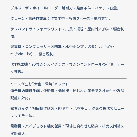
ブルドーザ・ホイールローダ
：地耐力・路面条件・バケット容量。
クレーン・高所作業車
：作業半径・設置スペース・地盤支持。
テレハンドラ・フォークリフト
：爪長・揚程・屋内外／排気・騒音制
限。
発電機・コンプレッサ・照明車・水中ポンプ
：必要出力（kVA・
m³/min・lm）、騒音規制。
ICT施工機
：3Dマシンガイダンス／マシンコントロールの有無、デー
タ連携。
リースが生む“安全・環境”メリット
適合機の即時手配
：低騒音・低排出・粉じん対策機で入札要件や近隣
配慮に対応。
教育パック
：初回操作講習・KY資料・点検チェック表の提供でヒュー
マンエラー減。
電動機・ハイブリッド機の試用
：現場に合わせた騒音・排ガス削減を
実証導入。