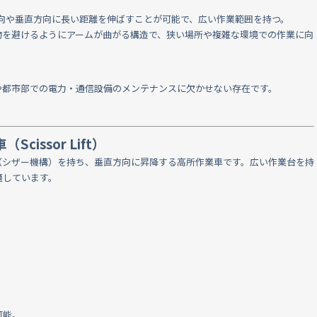
方向や垂直方向に長い距離を伸ばすことが可能で、広い作業範囲を持つ。
害物を避けるようにアームが曲がる構造で、狭い場所や複雑な環境での作業に向
や都市部での電力・通信設備のメンテナンスに欠かせない存在です。
cissor Lift）
（シザー機構）を持ち、垂直方向に昇降する高所作業車です。広い作業台を持
適しています。
可能。