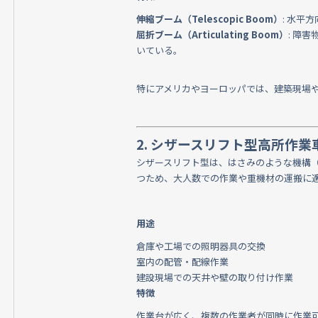
伸縮ブーム（Telescopic Boom）
: 水平
屈折ブーム（Articulating Boom）
: 障
いている。
特にアメリカやヨーロッパでは、建築現場
2. シザースリフト型高所作業車（S
シザースリフト型は、はさみのような機構
つため、大人数での作業や重機材の運搬に
用途
倉庫や工場での照明器具の交換
室内の配管・配線作業
建設現場での天井や壁の取り付け作業
特徴
作業台が広く、複数の作業者が同時に作業