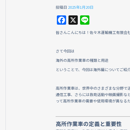
投稿日
2025年1月20日
F
X
Li
a
n
皆さんこんにちは！佐々木運輸機工有限会
c
e
e
さて今回は
b
海外の高所作業車の種類と用途
o
ということで、今回は海外編についてご紹
o
k
高所作業車は、世界中のさまざまな分野で
通信工事、さらには救助活動や映画撮影な
って高所作業車の需要や使用環境が異なる
高所作業車の定義と重要性