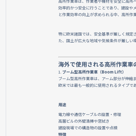
高所作業車は、作業者や機材を安全に高所
効率的かつ安全に行うことであり、建設や
と作業効率の向上が求められる中、高所作
特に欧米諸国では、安全基準が厳しく規定
た、国土が広大な地域や気候条件が厳しい
海外で使用される高所作業車
1.
ブーム型高所作業車（Boom Lift）
ブーム型高所作業車は、アーム部分が伸縮
欧米では最も一般的に使用されるタイプで
用途
電力線や通信ケーブルの設置・修理
高層ビルの外壁清掃や窓拭き
建設現場での構造物の設置や点検
特徴