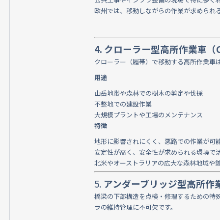
欧州では、移動しながらの作業が求められ
4. クローラー型高所作業車（Crawle
クローラー（履帯）で移動する高所作業車
用途
山岳地帯や森林での樹木の剪定や伐採
不整地での建設作業
大規模プラントや工場のメンテナンス
特徴
地形に影響されにくく、悪路での作業が可
安定性が高く、安全性が求められる環境で
北米やオーストラリアの広大な森林地域や
5.
アンダーブリッジ型高所作業車（Und
橋梁の下部構造を点検・修理するための特
ラの維持管理に不可欠です。