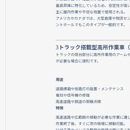
垂直昇降に特化しているため、安定性が高
主に屋内作業や平坦な地面で使用される。
アメリカやカナダでは、大型倉庫や物流セ
ントホールでもこのタイプが一般的です。
3
トラック搭載型高所作業車（Truck-
トラックの荷台部分に高所作業用のアーム
が必要な場合に便利です。
用途
道路標識や街路灯の設置・メンテナンス
電柱や信号機の修理
高速道路や鉄道の架線点検
特徴
高速道路や広範囲の移動が必要な作業に適
作業終了後、すぐに次の現場に移動可能。
公共工事やインフラ整備の現場で特に多く