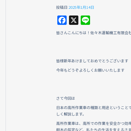
投稿日
2025年1月14日
F
X
Li
a
n
皆さんこんにちは！佐々木運輸機工有限会
c
e
e
b
皆様新年あけましておめでとうございます
o
今年もどうぞよろしくお願いいたします
o
k
さて今回は
日本の高所作業車の種類と用途ということ
しく解説します。
高所作業車は、高所での作業を安全かつ効
樹木の剪定など、私たちの生活を支えるさ