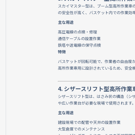
スカイマスター型は、ブーム型高所作業車
の安全性が高く、バスケット内での作業効
主な用途
高圧電線の点検・修理
通信ケーブルの設置作業
鉄塔や送電線の保守点検
特徴
バスケットが回転可能で、作業者の自由度
高所作業専用に設計されているため、安全
4. シザースリフト型高所作業
シザースリフト型は、はさみ状の構造（シ
や広い作業台が必要な現場で使用されます
主な用途
建設現場での配管や天井の設置作業
大型倉庫でのメンテナンス