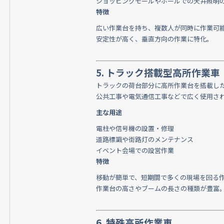
ショッピングモールやホールでの天井照明
特徴
広い作業台を持ち、複数人が同時に作業可
安定性が高く、垂直方向の作業に特化。
5. トラック搭載型高所作業車
トラックの荷台部分に高所作業台を搭載し
公共工事や電気通信工事などで広く使用さ
主な用途
電柱や信号機の設置・修理
道路標識や街路灯のメンテナンス
イベント会場での設営作業
特徴
移動が簡単で、短期間で多くの現場を回る
作業台の高さやブームの長さの種類が豊富
6. 特殊高所作業車