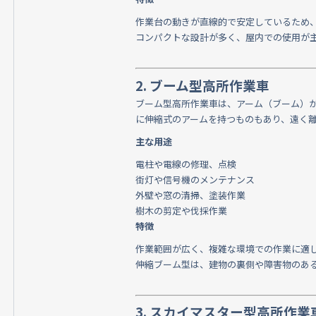
作業台の動きが直線的で安定しているため
コンパクトな設計が多く、屋内での使用が
2. ブーム型高所作業車
ブーム型高所作業車は、アーム（ブーム）
に伸縮式のアームを持つものもあり、遠く
主な用途
電柱や電線の修理、点検
街灯や信号機のメンテナンス
外壁や窓の清掃、塗装作業
樹木の剪定や伐採作業
特徴
作業範囲が広く、複雑な環境での作業に適
伸縮ブーム型は、建物の裏側や障害物のあ
3. スカイマスター型高所作業