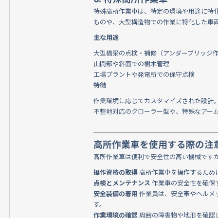
特殊高所作業車は、特定の環境や用途に特
ものや、大型構造物での作業に特化した車
主な用途
大型橋梁の点検・補修（アンダーブリッジ
山間部や斜面での樹木管理
工場プラントや発電所での保守点検
特徴
作業環境に応じてカスタマイズされた設計
不整地対応のクローラー型や、特殊なアー
高所作業車を使用する際の注
高所作業車は便利で安全性の高い機械です
操作資格の取得
高所作業車を操作するため
点検とメンテナンス
作業車の安全性を確保
安全装備の着用
作業員は、安全帯やヘルメ
す。
作業環境の確認
周囲の障害物や地形を確認