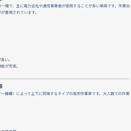
の一種で、主に電力会社や通信事業者が使用することが多い車両です。作業台
率が重視されています。
が高い。
機能が充実。
車
ザー機構）によって上下に昇降するタイプの高所作業車です。大人数での作業
。