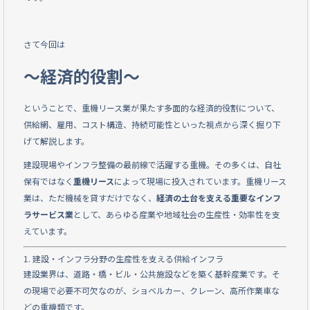
e
b
さて今回は
o
～経済的役割～
o
k
ということで、重機リース業が果たす多面的な経済的役割について、
供給網、雇用、コスト構造、持続可能性といった視点から深く掘り下
げて解説します。
建設現場やインフラ整備の最前線で活躍する重機。その多くは、自社
保有ではなく
重機リース
によって現場に投入されています。重機リース
業は、ただ機械を貸すだけでなく、
経済の土台を支える重要なインフ
ラサービス業
として、あらゆる産業や地域社会の生産性・効率性を支
えています。
1. 建設・インフラ分野の生産性を支える供給インフラ
建設業界は、道路・橋・ビル・公共施設などを築く基幹産業です。そ
の現場で必要不可欠なのが、ショベルカー、クレーン、高所作業車な
どの重機類です。