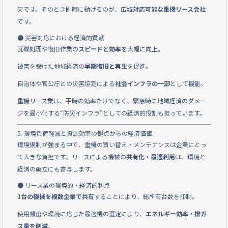
欠です。そのとき即時に動けるのが、
広域対応可能な重機リース会社
です。
● 災害対応における経済的貢献
瓦礫処理や復旧作業の
スピードと効率
を大幅に向上。
被害を受けた地域経済の
早期復旧と再生
を促進。
自治体や官公庁との災害協定による
社会インフラの一部
として機能。
重機リース業は、平時の効率だけでなく、緊急時に地域経済のダメー
ジを最小化する“防災インフラ”としての経済的役割も担っています。
5. 環境負荷軽減と資源効率の観点からの経済価値
環境規制が強まる中で、重機の買い替え・メンテナンスは企業にとっ
て大きな負担です。リースによる機械の
共有化・最適利用
は、環境と
経済の両立にも寄与します。
● リース業の環境的・経済的利点
1台の機械を複数企業で共有
することにより、総所有台数を抑制。
使用頻度や環境に応じた最適機の選定により、
エネルギー効率・排ガ
ス量を削減
。