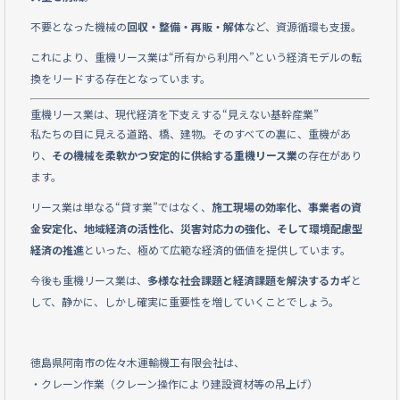
不要となった機械の
回収・整備・再販・解体
など、資源循環も支援。
これにより、重機リース業は“所有から利用へ”という経済モデルの転
換をリードする存在となっています。
重機リース業は、現代経済を下支えする“見えない基幹産業”
私たちの目に見える道路、橋、建物。そのすべての裏に、重機があ
り、
その機械を柔軟かつ安定的に供給する重機リース業
の存在があり
ます。
リース業は単なる“貸す業”ではなく、
施工現場の効率化、事業者の資
金安定化、地域経済の活性化、災害対応力の強化、そして環境配慮型
経済の推進
といった、極めて広範な経済的価値を提供しています。
今後も重機リース業は、
多様な社会課題と経済課題を解決するカギ
と
して、静かに、しかし確実に重要性を増していくことでしょう。
徳島県阿南市の佐々木運輸機工有限会社は、
・クレーン作業（クレーン操作により建設資材等の吊上げ）