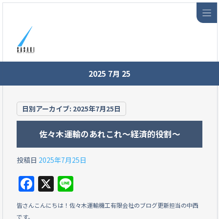
2025 7月 25
日別アーカイブ:
2025年7月25日
佐々木運輸のあれこれ～経済的役割～
投稿日
2025年7月25日
F
X
Li
a
n
皆さんこんにちは！佐々木運輸機工有限会社のブログ更新担当の中西
c
e
です。