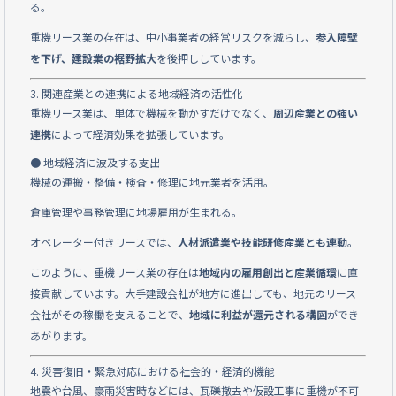
る。
重機リース業の存在は、中小事業者の経営リスクを減らし、
参入障壁
を下げ、建設業の裾野拡大
を後押ししています。
3. 関連産業との連携による地域経済の活性化
重機リース業は、単体で機械を動かすだけでなく、
周辺産業との強い
連携
によって経済効果を拡張しています。
● 地域経済に波及する支出
機械の運搬・整備・検査・修理に地元業者を活用。
倉庫管理や事務管理に地場雇用が生まれる。
オペレーター付きリースでは、
人材派遣業や技能研修産業とも連動
。
このように、重機リース業の存在は
地域内の雇用創出と産業循環
に直
接貢献しています。大手建設会社が地方に進出しても、地元のリース
会社がその稼働を支えることで、
地域に利益が還元される構図
ができ
あがります。
4. 災害復旧・緊急対応における社会的・経済的機能
地震や台風、豪雨災害時などには、瓦礫撤去や仮設工事に重機が不可