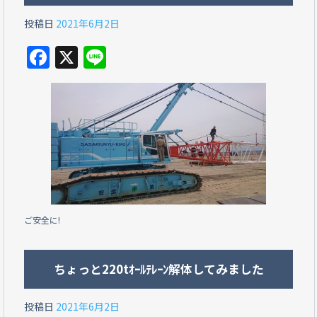
投稿日
2021年6月2日
F
X
Li
a
n
c
e
e
b
o
o
k
ご安全に!
ちょっと220tｵｰﾙﾃﾚｰﾝ解体してみました
投稿日
2021年6月2日