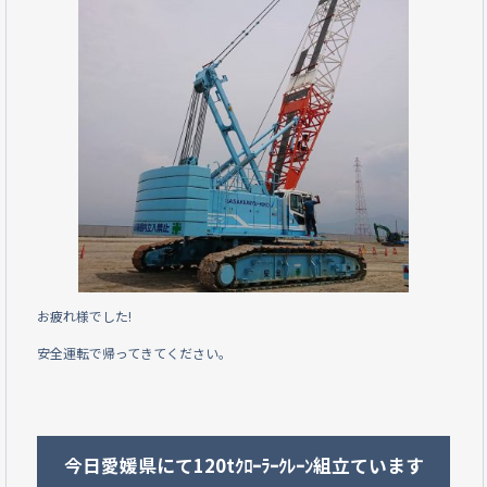
e
b
o
o
k
お疲れ様でした!
安全運転で帰ってきてください。
今日愛媛県にて120tｸﾛｰﾗｰｸﾚｰﾝ組立ています