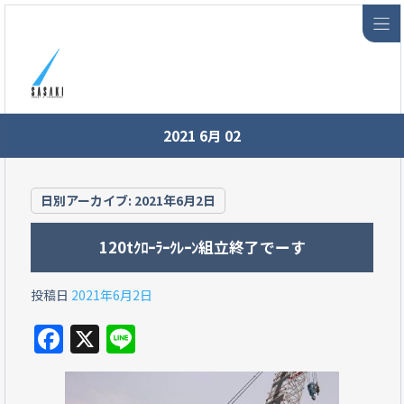
2021 6月 02
日別アーカイブ:
2021年6月2日
120tｸﾛｰﾗｰｸﾚｰﾝ組立終了でーす
投稿日
2021年6月2日
F
X
Li
a
n
c
e