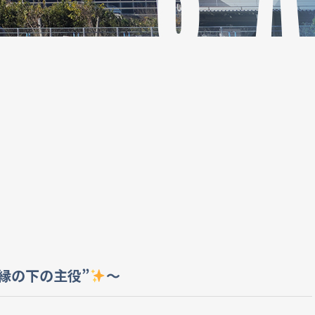
縁の下の主役”
～