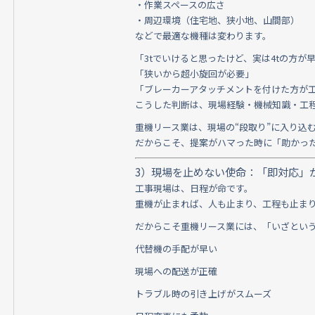
・作業スペースの広さ
・周辺環境（住宅地、狭小地、山間部）
などで最適な機種は変わります。
「3tでいけると思ったけど、実は4tの方が
「狭いから超小旋回が必要」
「ブレーカーアタッチメントを付けた方が
こうした判断は、現場経験・機械知識・工
重機リース業は、現場の“段取り”に入り込
だからこそ、提案がハマった時に「助かっ
3）現場を止めない使命：「即対応」
工事現場は、日程が命です。
重機が止まれば、人も止まり、工程も止ま
だからこそ重機リース業には、「いざとい
代替機の手配が早い
現場への配送が正確
トラブル時の引き上げがスムーズ