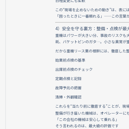
日程変更にも柔軟
この“現場を止めないための動き”は、表に
「困ったときに一番頼れる」——この言葉
4）安全を守る裏方：整備・点検が最
重機はパワーが大きい分、事故のリスクも
耗、バケットピンのガタ…。小さな異常が
だから重機リース業の根幹には、徹底した
始業前点検の基準
出庫前点検のチェック
定期点検と記録
故障予兆の把握
清掃・外観確認
これらを“当たり前に徹底する”ことが、現
整備が行き届いた機械は、オペレーターに
「この会社の機械は安心して乗れる」
そう言われるのは、最大級の評価です