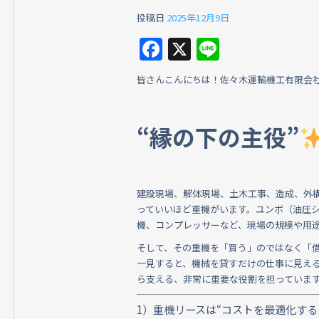
投稿日
2025年12月9日
F
X
Li
a
n
皆さんこんにちは！佐々木運輸機工有限会
c
e
e
“縁の下の主役”
b
o
o
建設現場、解体現場、土木工事、造成、外
k
っていいほど重機がいます。ユンボ（油圧
機、コンプレッサーなど、現場の規模や用
そして、その重機を「買う」のではなく「
一見すると、機械を貸すだけの仕事に見え
ら支える、非常に重要な役割を担っていま
1）重機リースは“コストを最適化する