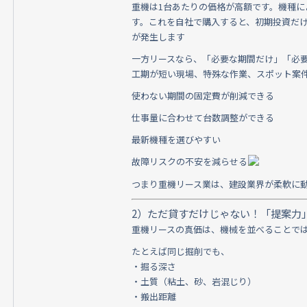
重機は1台あたりの価格が高額です。機種
す。これを自社で購入すると、初期投資だ
が発生します‍
一方リースなら、「必要な期間だけ」「必
工期が短い現場、特殊な作業、スポット案
使わない期間の固定費が削減できる
仕事量に合わせて台数調整ができる
最新機種を選びやすい
故障リスクの不安を減らせる
つまり重機リース業は、建設業界が柔軟に動
2）ただ貸すだけじゃない！「提案力
重機リースの真価は、機械を並べることで
たとえば同じ掘削でも、
・掘る深さ
・土質（粘土、砂、岩混じり）
・搬出距離