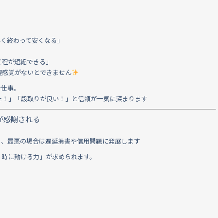
早く終わって安くなる」
工程が短縮できる」
程感覚がないとできません
む仕事。
た！」「段取りが良い！」と信頼が一気に深まります
が感謝される
り、最悪の場合は遅延損害や信用問題に発展します
う時に動ける力」が求められます。