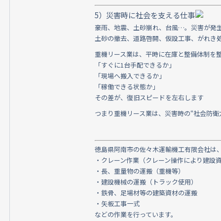
5）災害時に社会を支える仕事
豪雨、地震、土砂崩れ、台風…。災害が発
土砂の撤去、道路啓開、仮設工事、がれき
重機リース業は、平時に在庫と整備体制を
「すぐに1台手配できるか」
「現場へ搬入できるか」
「稼働できる状態か」
その差が、復旧スピードを左右します
つまり重機リース業は、災害時の“社会防衛
徳島県阿南市の佐々木運輸機工有限会社は
・クレーン作業（クレーン操作により建設
・長、重量物の運搬（重機等）
・建設機械の運搬（トラック使用）
・鉄骨、足場材等の建築資材の運搬
・矢板工事一式
などの作業を行っています。