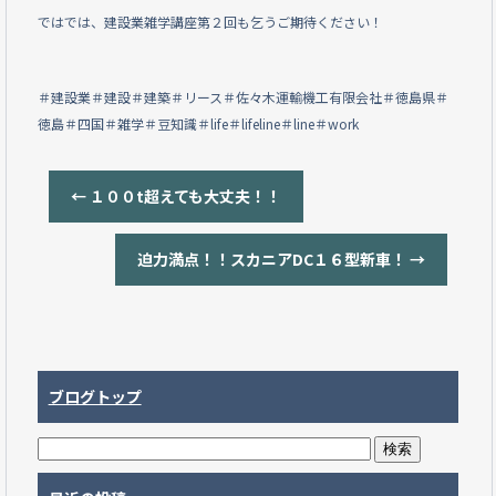
ではでは、建設業雑学講座第２回も乞うご期待ください！
＃建設業＃建設＃建築＃リース＃佐々木運輸機工有限会社＃徳島県＃
徳島＃四国＃雑学＃豆知識＃life＃lifeline＃line＃work
←
１００t超えても大丈夫！！
迫力満点！！スカニアDC１６型新車！
→
ブログトップ