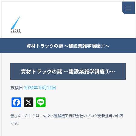
資材トラックの謎 ～建設業雑学講座①～
資材トラックの謎 ～建設業雑学講座①～
投稿日
2024年10月21日
F
X
Li
a
n
皆さんこんにちは！佐々木運輸機工有限会社のブログ更新担当の中西
c
e
です。
e